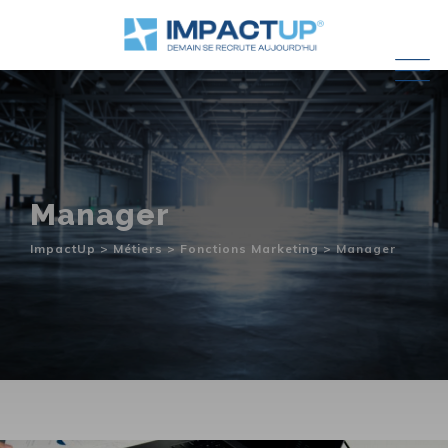
Skip
to
content
Manager
ImpactUp
>
Métiers
>
Fonctions Marketing
>
Manager