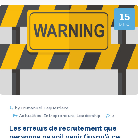
15
DÉC
by Emmanuel Laquerriere
Actualités
,
Entrepreneurs
,
Leadership
0
Les erreurs de recrutement que
personne ne voit venir (jusqu’à ce