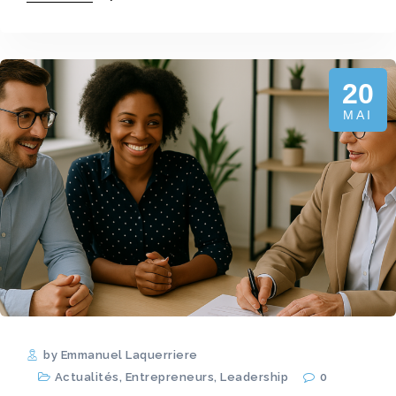
20
MAI
by Emmanuel Laquerriere
Actualités
,
Entrepreneurs
,
Leadership
0