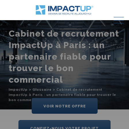
Skip
to
content
Cabinet de recrutement
ImpactUp à Paris : un
partenaire fiable pour
trouver le bon
commercial
ImpactUp
>
Glossaire
>
Cabinet de recrutement
ImpactUp à Paris : un partenaire fiable pour trouver le
bon commercial
VOIR NOTRE OFFRE
CONFIEZ-NOUS VOTRE PROJET