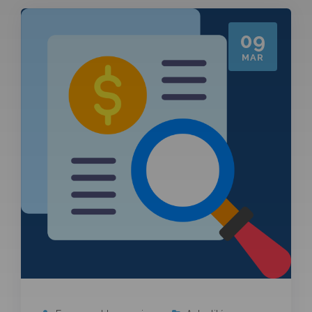
09
MAR