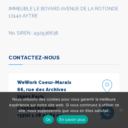
IMMEUBLE LE BOYARD AVENUE DE LA ROTONDE
17440 AYTRE
No. SIREN : 492936638
CONTACTEZ-NOUS
WeWork Coeur-Marais
66, rue des Archives
75003 Paris
Nous utilisons des cookies pour vous garantir la meilleure
expérience sur notre site web. Si vous continuez à utiliser ce
Contactez-nous
site, nous supposerons que vous en êtes satisfait.
+33(0) 1 78 91 82 92
Ok
En savoir plus