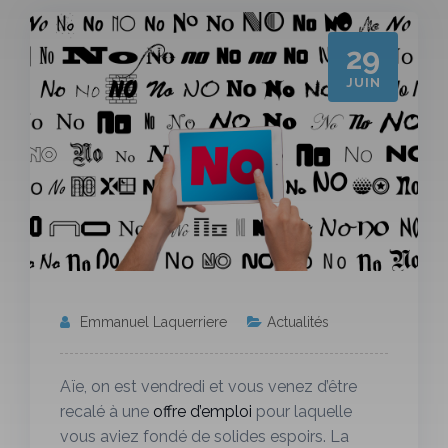
29
JUIN
Emmanuel Laquerriere
Actualités
Aïe, on est vendredi et vous venez d’être
recalé à une
offre d’emploi
pour laquelle
vous aviez fondé de solides espoirs. La