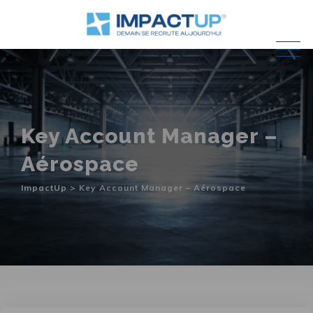
Skip
to
content
Key Account Manager –
Aérospace
ImpactUp
>
Key Account Manager – Aérospace