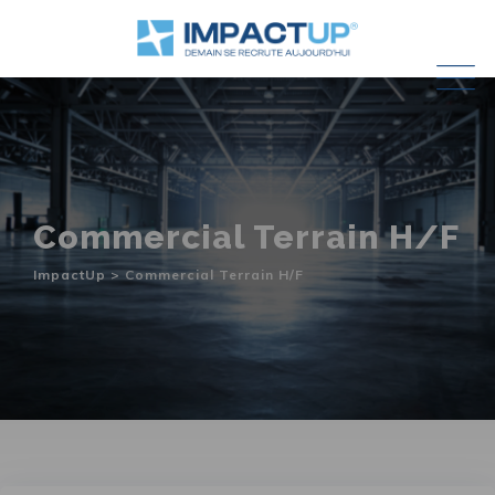
Skip
to
content
Commercial Terrain H/F
ImpactUp
>
Commercial Terrain H/F