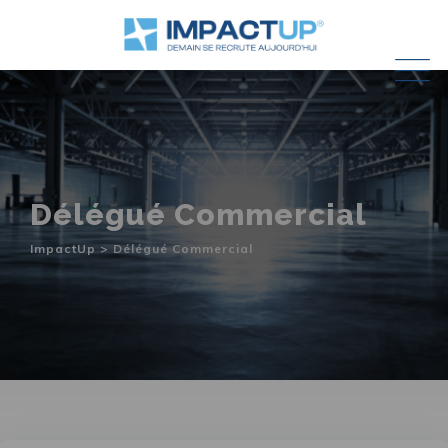
Skip
to
content
Délégué Commercial
ImpactUp
>
Délégué Commercial