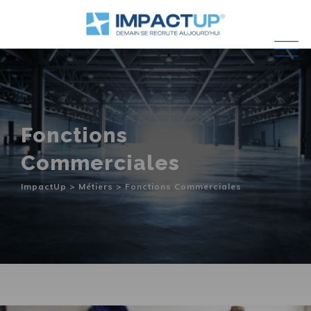
Skip
to
content
Fonctions
Commerciales
ImpactUp
>
Métiers
>
Fonctions Commerciales