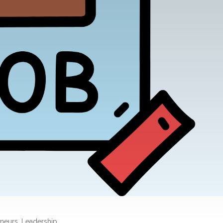
eneurs
,
Leadership