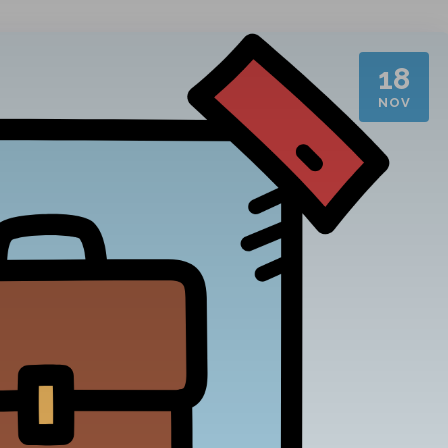
18
NOV