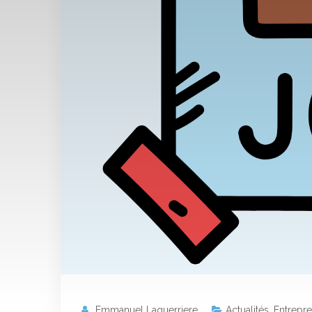
Emmanuel Laquerriere
Actualités
,
Entrepr