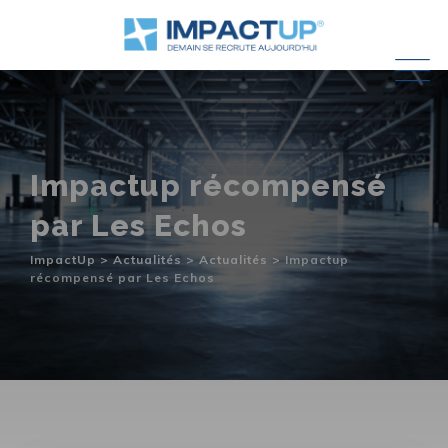
Skip
to
content
Impactup récompensé
par Les Echos
ImpactUp
>
Actualités
>
Actualités
>
Impactup
récompensé par Les Echos