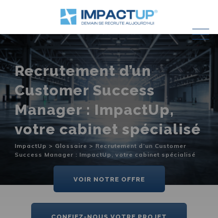
Skip
to
content
Recrutement d’un
Customer Success
Manager : ImpactUp,
votre cabinet spécialisé
ImpactUp
>
Glossaire
>
Recrutement d’un Customer
Success Manager : ImpactUp, votre cabinet spécialisé
VOIR NOTRE OFFRE
CONFIEZ-NOUS VOTRE PROJET