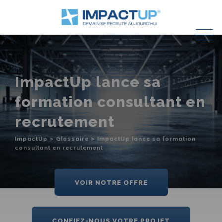
Skip
to
content
ImpactUp lance sa
formation consultant en
recrutement
ImpactUp
>
Glossaire
>
ImpactUp lance sa formation
consultant en recrutement
VOIR NOTRE OFFRE
CONFIEZ-NOUS VOTRE PROJET