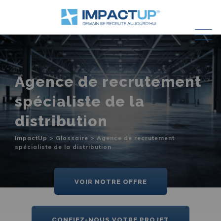
Skip
to
content
Agence de recrutement
spécialiste de la
distribution
ImpactUp
>
Glossaire
>
Agence de recrutement
spécialiste de la distribution
VOIR NOTRE OFFRE
CONFIEZ-NOUS VOTRE PROJET