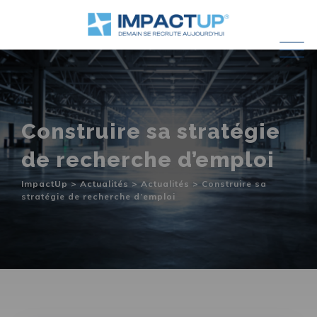
Skip
to
content
Construire sa stratégie
de recherche d’emploi
ImpactUp
>
Actualités
>
Actualités
>
Construire sa
stratégie de recherche d’emploi