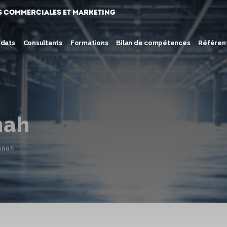
s commerciales et marketing
idats
Consultants
Formations
Bilan de compétences
Référent
nah
anah