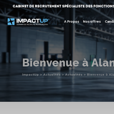
Skip
Cabinet de Recrutement spécialiste des fonction
to
content
A Propos
Nos offres
Cand
Bienvenue à Ala
ImpactUp
>
Actualités
>
Actualités
>
Bienvenue à Al