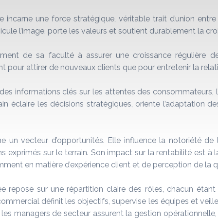
 incarne une force stratégique, véritable trait d’union entr
cule l’image, porte les valeurs et soutient durablement la croi
ment de sa faculté à assurer une croissance régulière d
pour attirer de nouveaux clients que pour entretenir la relat
et des informations clés sur les attentes des consommateurs,
ain éclaire les décisions stratégiques, oriente l’adaptation de
e un vecteur d’opportunités. Elle influence la notoriété de l
 exprimés sur le terrain. Son impact sur la rentabilité est à la
ment en matière d’expérience client et de perception de la qu
 repose sur une répartition claire des rôles, chacun étant
mmercial définit les objectifs, supervise les équipes et veille 
er, les managers de secteur assurent la gestion opérationnel