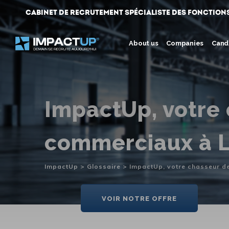
Skip
Cabinet de Recrutement spécialiste des fonction
to
content
About us
Companies
Cand
ImpactUp, votre 
commerciaux à L
ImpactUp
>
Glossaire
>
ImpactUp, votre chasseur de
VOIR NOTRE OFFRE