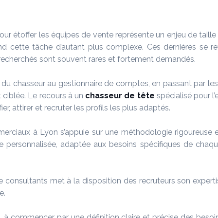
 étoffer les équipes de vente représente un enjeu de taille 
rend cette tâche d’autant plus complexe. Ces dernières se re
ls recherchés sont souvent rares et fortement demandés.
 du chasseur au gestionnaire de comptes, en passant par les
 ciblée. Le recours à un
chasseur de tête
spécialisé pour 
r, attirer et recruter les profils les plus adaptés.
merciaux à Lyon s’appuie sur une méthodologie rigoureuse et 
personnalisée, adaptée aux besoins spécifiques de chaque e
 de consultants met à la disposition des recruteurs son experti
e.
 à commencer par une définition claire et précise des besoi