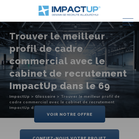
Skip
to
content
Trouver le meilleur
profil de cadre
commercial avec le
cabinet de recrutement
ImpactUp dans le 69
ImpactUp
>
Glossaire
>
Trouver le meilleur profil de
cadre commercial avec le cabinet de recrutement
ImpactUp dans le 69
VOIR NOTRE OFFRE
CONFIEZ-NOUS VOTRE PROJET