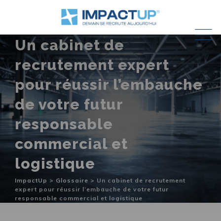
Skip
to
content
Un cabinet de
recrutement expert
pour réussir l’embauche
de votre futur
responsable
commercial et
logistique
ImpactUp
>
Glossaire
>
Un cabinet de recrutement
expert pour réussir l’embauche de votre futur
responsable commercial et logistique