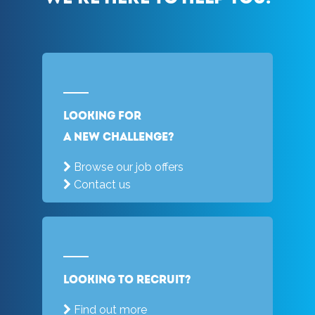
Looking for
a new challenge?
Browse our job offers
Contact us
Looking to recruit?
Find out more