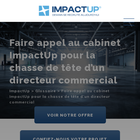
Skip
to
content
Faire appel au cabinet
ImpactUp pour la
chasse de tête d’un
directeur commercial
ImpactUp
>
Glossaire
>
Faire appel au cabinet
ImpactUp pour la chasse de tête d’un directeur
commercial
VOIR NOTRE OFFRE
CONFIEZ-NOUS VOTRE PROJET