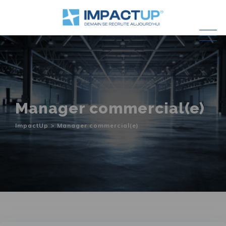
Skip
to
content
Manager commercial(e)
ImpactUp
>
Manager commercial(e)