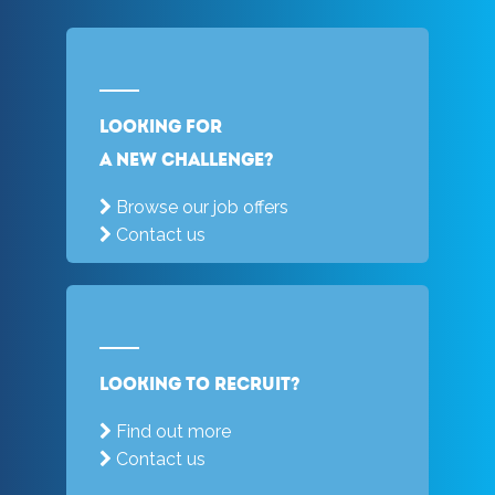
Looking for
a new challenge?
Browse our job offers
Contact us
Looking to recruit?
Find out more
Contact us