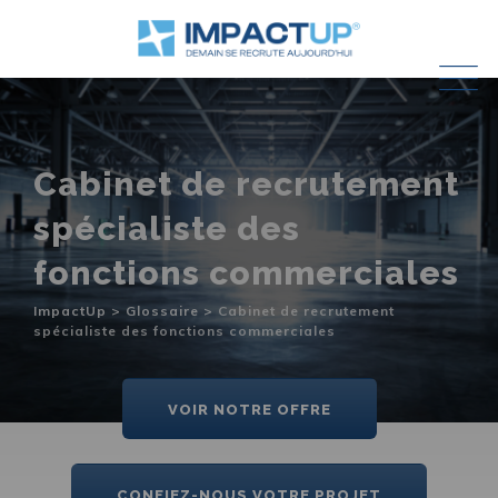
Skip
to
content
Cabinet de recrutement
spécialiste des
fonctions commerciales
ImpactUp
>
Glossaire
>
Cabinet de recrutement
spécialiste des fonctions commerciales
VOIR NOTRE OFFRE
CONFIEZ-NOUS VOTRE PROJET