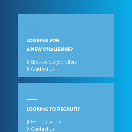
Looking for
a new challenge?
Browse our job offers
Contact us
Looking to recruit?
Find out more
Contact us