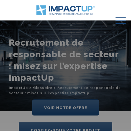
Skip
to
content
Recrutement de
responsable de secteur
: misez sur l’expertise
ImpactUp
ImpactUp
>
Glossaire
>
Recrutement de responsable de
secteur : misez sur l’expertise ImpactUp
VOIR NOTRE OFFRE
CONFIEZ-NOUS VOTRE PROJET