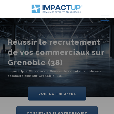
Skip
to
content
Réussir le recrutement
de vos commerciaux sur
Grenoble (38)
ImpactUp
>
Glossaire
>
Réussir le recrutement de vos
commerciaux sur Grenoble (38)
VOIR NOTRE OFFRE
CONFIEZ-NOUS VOTRE PROJET