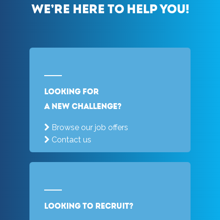
We’re here to help you!
Looking for
a new challenge?
Browse our job offers
Contact us
Looking to recruit?