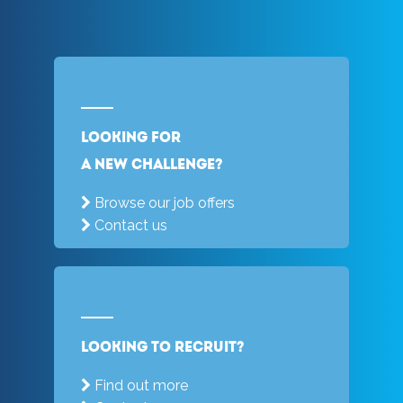
Looking for
a new challenge?
Browse our job offers
Contact us
Looking to recruit?
Find out more