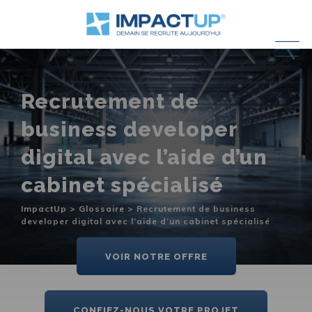
Skip
to
content
Recrutement de
business developer
digital avec l’aide d’un
cabinet spécialisé
ImpactUp
>
Glossaire
>
Recrutement de business
developer digital avec l’aide d’un cabinet spécialisé
VOIR NOTRE OFFRE
CONFIEZ-NOUS VOTRE PROJET