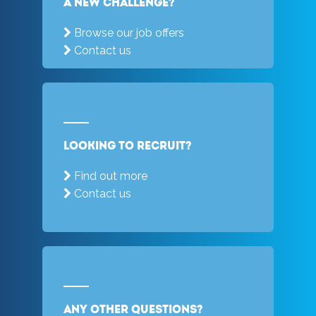
a new challenge?
Browse our job offers
Contact us
Looking to recruit?
Find out more
Contact us
Any other questions?