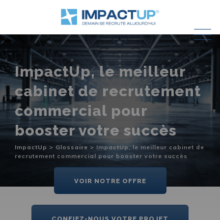
Skip
to
content
ImpactUp, le meilleur
cabinet de recrutement
commercial pour
booster votre succès
ImpactUp
>
Glossaire
>
ImpactUp, le meilleur cabinet de
recrutement commercial pour booster votre succès
VOIR NOTRE OFFRE
CONFIEZ-NOUS VOTRE PROJET