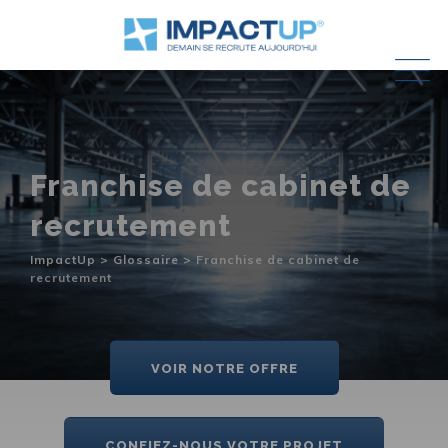
Skip
to
content
Franchise de cabinet de
recrutement
ImpactUp
>
Glossaire
>
Franchise de cabinet de
recrutement
VOIR NOTRE OFFRE
CONFIEZ-NOUS VOTRE PROJET