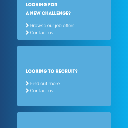
Looking for
a new challenge?
Browse our job offers
Contact us
Looking to recruit?
Find out more
Contact us