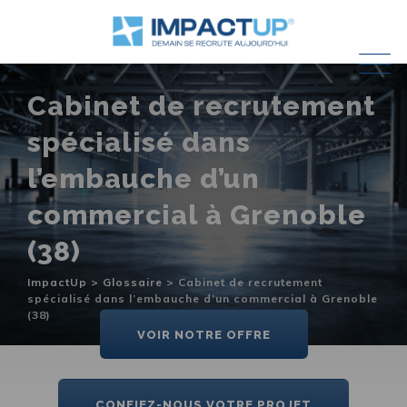
Skip
to
content
Cabinet de recrutement
spécialisé dans
l’embauche d’un
commercial à Grenoble
(38)
ImpactUp
>
Glossaire
>
Cabinet de recrutement
spécialisé dans l’embauche d’un commercial à Grenoble
(38)
VOIR NOTRE OFFRE
CONFIEZ-NOUS VOTRE PROJET