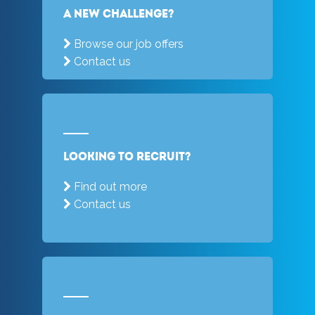
a new challenge?
Browse our job offers
Contact us
Looking to recruit?
Find out more
Contact us