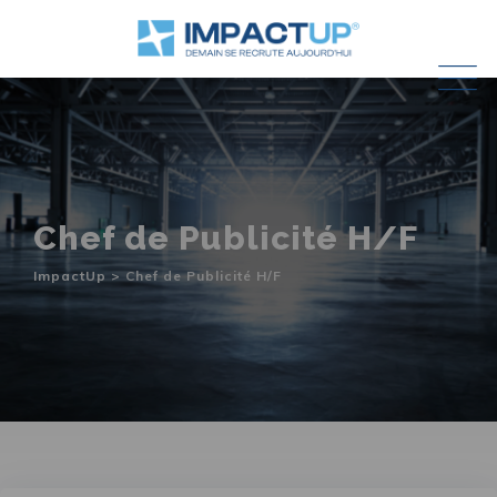
Skip
to
content
Chef de Publicité H/F
ImpactUp
>
Chef de Publicité H/F