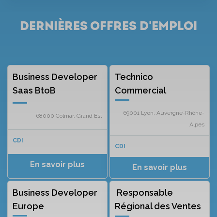
Dernières offres d'emploi
Business Developer
Technico
Saas BtoB
Commercial
69001 Lyon, Auvergne-Rhône-
68000 Colmar, Grand Est
Alpes
CDI
CDI
Business Developer
Responsable
Europe
Régional des Ventes